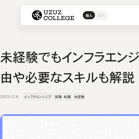
ウズウズカレッジ UZUZ COL
法人
個人
ITスクール
ウズカレI
IT転職エージェント
ウズカレについて
ウズカレ
会社概要
CCNAコ
私たちの
LinuCコ
未経験でもインフラエンジ
AWSコー
Javaコ
由や必要なスキルも解説
教材コン
2023.12.8
インフラエンジニア
就職・転職
未経験