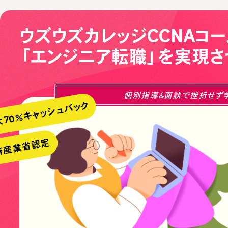
ウズウズカレッジCCNAコー
「エンジニア転職」を実現さ
個別指導&面談で挫折せず
大70％キャッシュバック
済産業省認定