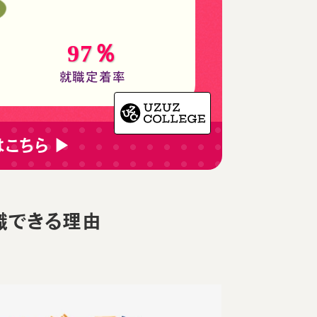
97％
）
就職定着率
はこちら ▶
職できる理由