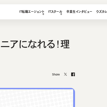
LEGE
IT転職エージェント
ITスクール
卒業生インタビュー
ウズカ
T
エージェント
ース
想い・強み
ース
ニアになれる！理
ス
ース
テンツ
Share