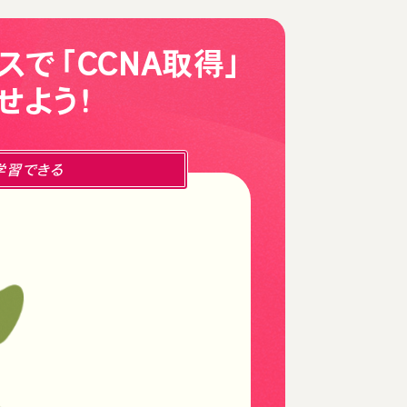
スで「CCNA取得」
せよう！
学習できる