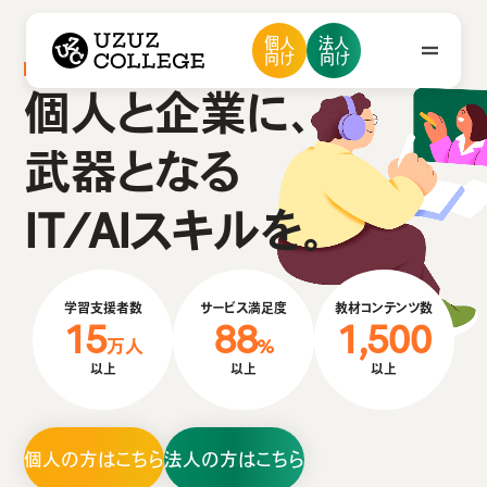
ウズウズカレッジ UZUZ COLLEGE
個人
法人
ウズカレについて
会社概要
向け
向け
私たちの想い・強み
IT分野の学習／キャリアサポート
メンバー紹介
採用情報
ニュース
個人と企業に、
ウズカレについて
武器となる
会社概要
IT/AIスキルを。
お問い合わせ
私たちの想い・強み
メンバー紹介
学習支援者数
サービス満足度
教材コンテンツ数
採用情報
15
88
1,500
万人
%
ニュース
以上
以上
以上
個人の方はこちら
法人の方はこちら