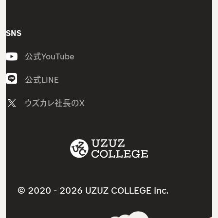
グループ研修サービス
ウズカレIT
インフラエンジニア研修
会社概要
SNS
CCNAコース
開発エンジニア研修
私たちの想い・強み
LinuCコース
公式YouTube
組込みエンジニア研修
メンバー紹介
AWSコース
AI研修
採用情報
公式LINE
Javaコース
研修コース／プラン
ニュース
ウズカレ社長のX
ウズカレマガジン（個人向け）
1on1研修サービス
教材コンテンツ一覧
卒業生インタビュー
助成金診断フォーム
サービス利用規約
卒業生の就職先
採用支援サービス
ITスクールサービス
よくあるご質問（個人向け）
人材紹介サービス
就職・転職支援サービス
ウズカレマガジン（法人向け）
法人研修サービス
© 2020 -
2026 UZUZ COLLEGE Inc.
導入事例インタビュー
個人情報保護方針（プライバシーポリシー）