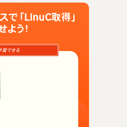
スで「LinuC取得」
せよう！
学習できる