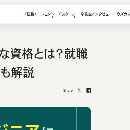
LEGE
IT転職エージェント
ITスクール
卒業生インタビュー
ウズカ
T
エージェント
ース
想い・強み
ース
要な資格とは？就職
ス
ース
も解説
テンツ
Share