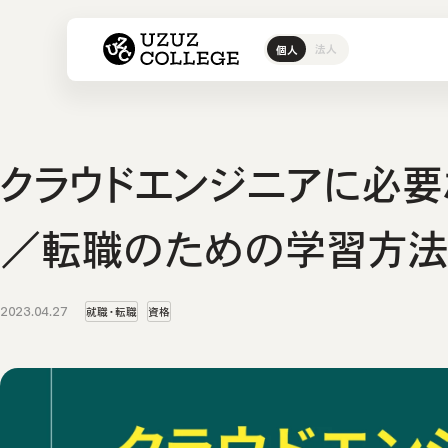
ウズウズカレッジ UZUZ COL
法人
個人
ITスクール
ウズカレI
IT転職エージェント
ウズカレについて
ウズカレ
会社概要
CCNAコ
私たちの
LinuCコ
クラウドエンジニアに必
AWSコー
Javaコ
／転職のための学習方法
教材コン
2023.04.27
就職・転職
資格