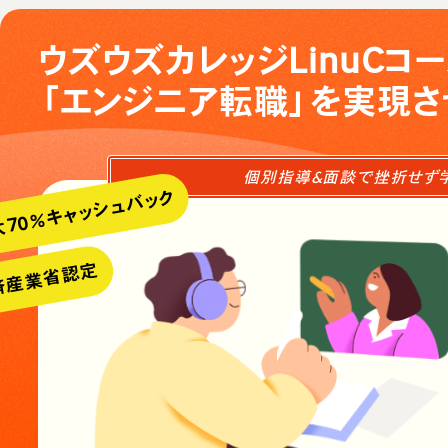
ウズウズカレッジLinuCコー
「エンジニア転職」を実現さ
個別指導&面談で挫折せず
大70％キャッシュバック
済産業省認定