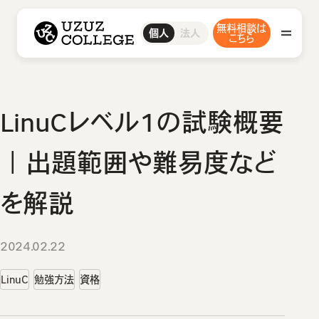
ウズウズカレッジ UZUZ COLLEGE
無料相談は
ITスクール
ウズカレIT
IT転職エージェント
ウズカレについて
ウズカレエージェント
会社概要
法人
個人
CCNAコース
こちら
私たちの想い・強み
LinuCコース
AWSコース
Javaコース
教材コンテンツ
IT転職エージェント
LinuCレベル1の試験概要
ウズカレエージェント
ITスクール
｜出題範囲や難易度など
ウズカレIT
を解説
卒業生インタビュー
CCNAコース
LinuCコース
2024.02.22
ウズカレマガジン
AWSコース
LinuC
勉強方法
資格
Javaコース