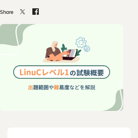
教材コンテンツ
ウズカレについて
Share
会社概要
よくあるご質問
私たちの想い・強み