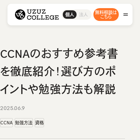
ウズウズカレッジ UZUZ COLLEGE
無料相談は
ITスクール
ウズカレIT
IT転職エージェント
ウズカレについて
ウズカレエージェント
会社概要
法人
個人
CCNAコース
こちら
私たちの想い・強み
LinuCコース
AWSコース
Javaコース
教材コンテンツ
IT転職エージェント
CCNAのおすすめ参考書
ウズカレエージェント
ITスクール
を徹底紹介！選び方のポ
ウズカレIT
イントや勉強方法も解説
卒業生インタビュー
CCNAコース
LinuCコース
2025.06.9
ウズカレマガジン
AWSコース
CCNA
勉強方法
資格
Javaコース