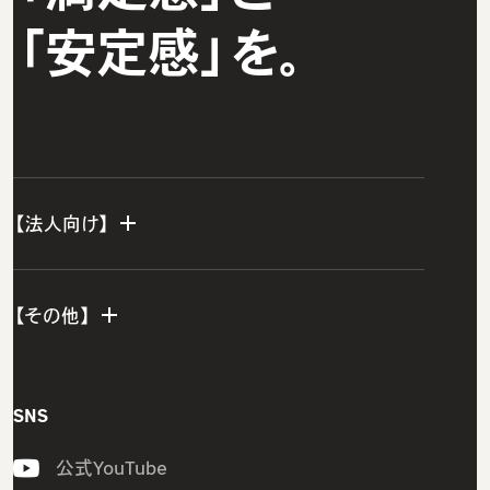
「安定感」を。
【法人向け】
法人TOP
【その他】
グループ研修サービス
インフラエンジニア研修
会社概要
SNS
開発エンジニア研修
私たちの想い・強み
公式YouTube
組込みエンジニア研修
メンバー紹介