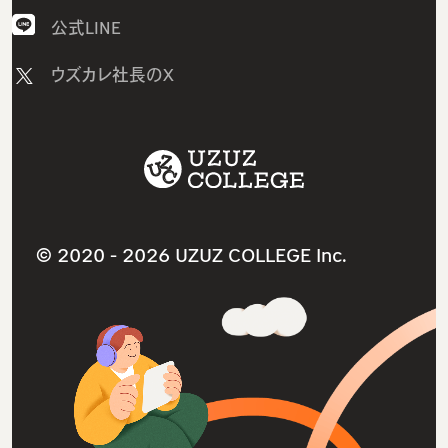
AI研修
採用情報
公式LINE
研修コース／プラン
ニュース
ウズカレ社長のX
1on1研修サービス
教材コンテンツ一覧
助成金診断フォーム
サービス利用規約
採用支援サービス
ITスクールサービス
人材紹介サービス
就職・転職支援サービス
ウズカレマガジン（法人向け）
法人研修サービス
© 2020 -
2026 UZUZ COLLEGE Inc.
導入事例インタビュー
個人情報保護方針（プライバシーポリシー）
よくあるご質問（法人向け）
特定商取引法に基づく表記
参考書ダウンロードリンク
お問い合わせ
お問い合わせフォーム