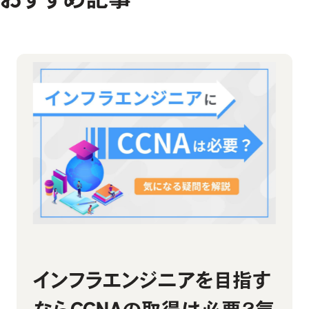
助成金診断フォーム
お問い合わせ
私たちの想い・強み
教材コンテンツ
お問い合わせ
よくあるご質問
インフラエンジニアを目指す
インフラエンジニアが最強な
LinuCレベル1の試験概要｜
CCNAの資格取得・学習にお