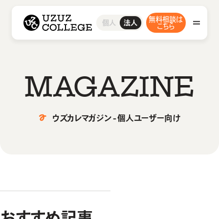
ウズウズカレッジ UZUZ COLLEGE
無料相談は
研修サービス
採用支援サービス
事例・ブログ
お問い合わせ
グループ研修サービス
研修コース／プラン
人材紹介サービス
導入事例インタビュー
お問い合わせ
個人
法人
ウズカレについて
会社概要
こちら
インフラエンジニア研修
1on1研修サービス
ウズカレマガジン
よくあるご質問
私たちの想い・強み
開発エンジニア研修
助成金診断フォーム
組込みエンジニア研修
教材コンテンツ
AI研修
研修サービス
M
A
G
A
Z
I
N
E
グループ研修サービス
採用支援サービス
インフラエンジニア研修
ウズカレマガジン - 個人ユーザー向け
開発エンジニア研修
人材紹介サービス
事例・ブログ
組込みエンジニア研修
AI研修
導入事例インタビュー
研修コース／プラン
ウズカレについて
ウズカレマガジン
1on1研修サービス
会社概要
おすすめ記事