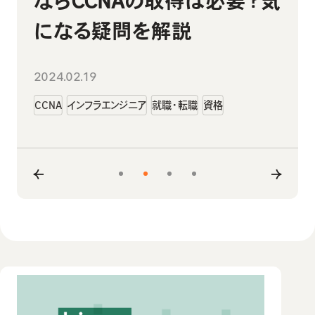
ならCCNAの取得は必要？気
理由を徹底解説
出題範囲や難易度などを解
すすめのスクール14選｜選
説
び方のポイントも解説
になる疑問を解説
2024.01.30
インフラエンジニア
就職・転職
未経験
2024.02.22
2024.02.14
2024.02.19
LinuC
CCNA
勉強方法
資格
資格
CCNA
インフラエンジニア
就職・転職
資格