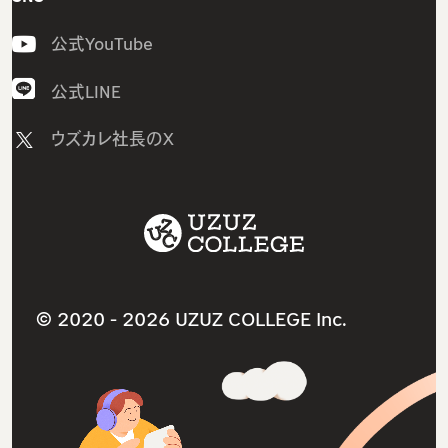
開発エンジニア研修
私たちの想い・強み
公式YouTube
組込みエンジニア研修
メンバー紹介
AI研修
採用情報
公式LINE
研修コース／プラン
ニュース
ウズカレ社長のX
1on1研修サービス
教材コンテンツ一覧
助成金診断フォーム
サービス利用規約
採用支援サービス
ITスクールサービス
人材紹介サービス
就職・転職支援サービス
ウズカレマガジン（法人向け）
法人研修サービス
© 2020 -
2026 UZUZ COLLEGE Inc.
導入事例インタビュー
個人情報保護方針（プライバシーポリシー）
よくあるご質問（法人向け）
特定商取引法に基づく表記
参考書ダウンロードリンク