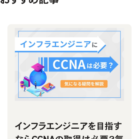
助成金診断フォーム
お問い合わせ
私たちの想い・強み
教材コンテンツ
お問い合わせ
よくあるご質問
インフラエンジニアを目指す
インフラエンジニアが最強な
LinuCレベル1の試験概要｜
CCNAの資格取得・学習にお