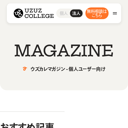
ウズウズカレッジ UZUZ COLLEGE
無料相談は
研修サービス
採用支援サービス
事例・ブログ
お問い合わせ
グループ研修サービス
研修コース／プラン
人材紹介サービス
導入事例インタビュー
お問い合わせ
個人
法人
ウズカレについて
会社概要
こちら
インフラエンジニア研修
1on1研修サービス
ウズカレマガジン
よくあるご質問
私たちの想い・強み
開発エンジニア研修
助成金診断フォーム
組込みエンジニア研修
教材コンテンツ
AI研修
研修サービス
M
A
G
A
Z
I
N
E
グループ研修サービス
採用支援サービス
インフラエンジニア研修
ウズカレマガジン - 個人ユーザー向け
開発エンジニア研修
人材紹介サービス
事例・ブログ
組込みエンジニア研修
AI研修
導入事例インタビュー
研修コース／プラン
ウズカレについて
ウズカレマガジン
1on1研修サービス
会社概要
おすすめ記事