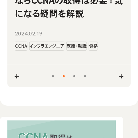
ならCCNAの取得は必要？気
理由を徹底解説
出題範囲や難易度などを解
すすめのスクール14選｜選
説
び方のポイントも解説
になる疑問を解説
2024.01.30
インフラエンジニア
就職・転職
未経験
2024.02.22
2024.02.14
2024.02.19
LinuC
CCNA
勉強方法
資格
資格
CCNA
インフラエンジニア
就職・転職
資格