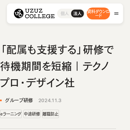
ウズウズカレッジ UZUZ COLLEGE
資料ダウンロ
研修サービス
採用支援サービス
事例・ブログ
お問い合わせ
グループ研修サービス
研修コース／プラン
人材紹介サービス
導入事例インタビュー
お問い合わせ
個人
法人
ウズカレについて
会社概要
ード
インフラエンジニア研修
1on1研修サービス
ウズカレマガジン
よくあるご質問
私たちの想い・強み
開発エンジニア研修
助成金診断フォーム
組込みエンジニア研修
教材コンテンツ
AI研修
研修サービス
「配属も支援する」研修で
グループ研修サービス
採用支援サービス
待機期間を短縮｜テクノ
インフラエンジニア研修
開発エンジニア研修
人材紹介サービス
プロ・デザイン社
事例・ブログ
組込みエンジニア研修
AI研修
グループ研修
2024.11.3
導入事例インタビュー
研修コース／プラン
ウズカレについて
ウズカレマガジン
eラーニング
中途研修
離職防止
1on1研修サービス
会社概要