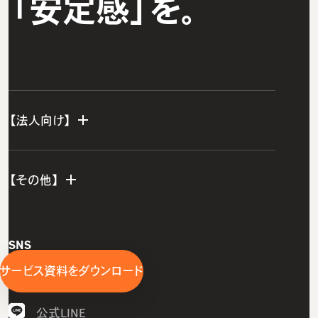
「安定感」を。
【法人向け】
法人TOP
【その他】
グループ研修サービス
インフラエンジニア研修
会社概要
SNS
開発エンジニア研修
私たちの想い・強み
サービス資料をダウンロード
公式YouTube
組込みエンジニア研修
メンバー紹介
AI研修
採用情報
公式LINE