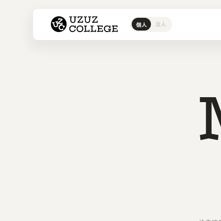
ウズウズカレッジ UZUZ COL
法人
個人
ITスクール
ウズカレI
IT転職エージェント
ウズカレについて
ウズカレ
会社概要
CCNAコ
私たちの
LinuCコ
AWSコー
Javaコ
教材コン