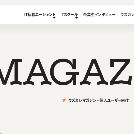
LEGE
IT転職エージェント
ITスクール
卒業生インタビュー
ウズカ
T
エージェント
ース
想い・強み
ース
ス
M
A
G
A
Z
ース
テンツ
ウズカレマガジン - 個人ユーザー向け