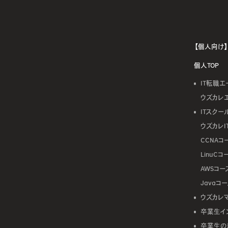
【個人向け】
個人TOP
IT転職エ
ウズカレ
ITスクー
ウズカレI
CCNAコ
LinuCコ
AWSコー
Javaコ
ウズカレ
卒業生イ
卒業生の