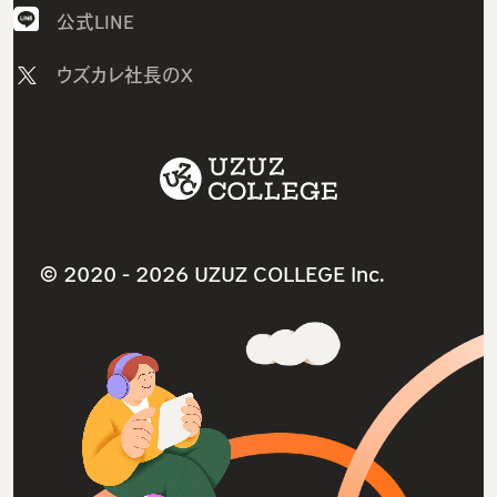
AWSコース
AI研修
採用情報
公式LINE
Javaコース
研修コース／プラン
ニュース
ウズカレ社長のX
ウズカレマガジン（個人向け）
1on1研修サービス
教材コンテンツ一覧
卒業生インタビュー
助成金診断フォーム
サービス利用規約
卒業生の就職先
採用支援サービス
ITスクールサービス
よくあるご質問（個人向け）
人材紹介サービス
就職・転職支援サービス
ウズカレマガジン（法人向け）
法人研修サービス
© 2020 -
2026 UZUZ COLLEGE Inc.
導入事例インタビュー
個人情報保護方針（プライバシーポリシー）
よくあるご質問（法人向け）
特定商取引法に基づく表記
参考書ダウンロードリンク
お問い合わせ
お問い合わせフォーム