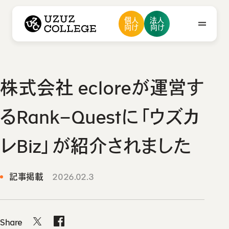
ウズウズカレッジ UZUZ COLLEGE
個人
法人
ウズカレについて
会社概要
向け
向け
私たちの想い・強み
メンバー紹介
採用情報
ニュース
ウズカレについて
株式会社 ecloreが運営す
会社概要
お問い合わせ
るRank−Questに「ウズカ
私たちの想い・強み
メンバー紹介
レBiz」が紹介されました
採用情報
ニュース
記事掲載
2026.02.3
Share