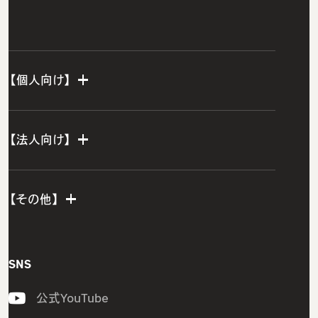
【個人向け】
個人TOP
【法人向け】
IT転職エージェント
法人TOP
ウズカレエージェント
【その他】
ITスクールTOP
グループ研修サービス
ウズカレIT
インフラエンジニア研修
会社概要
SNS
CCNAコース
開発エンジニア研修
私たちの想い・強み
LinuCコース
公式YouTube
組込みエンジニア研修
メンバー紹介