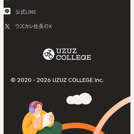
AWSコース
AI研修
採用情報
公式LINE
Javaコース
研修コース／プラン
ニュース
ウズカレ社長のX
ウズカレマガジン（個人向け）
1on1研修サービス
教材コンテンツ一覧
卒業生インタビュー
助成金診断フォーム
サービス利用規約
卒業生の就職先
採用支援サービス
ITスクールサービス
よくあるご質問（個人向け）
人材紹介サービス
就職・転職支援サービス
ウズカレマガジン（法人向け）
法人研修サービス
© 2020 -
2026 UZUZ COLLEGE Inc.
導入事例インタビュー
個人情報保護方針（プライバシーポリシー）
よくあるご質問（法人向け）
特定商取引法に基づく表記
参考書ダウンロードリンク
お問い合わせ