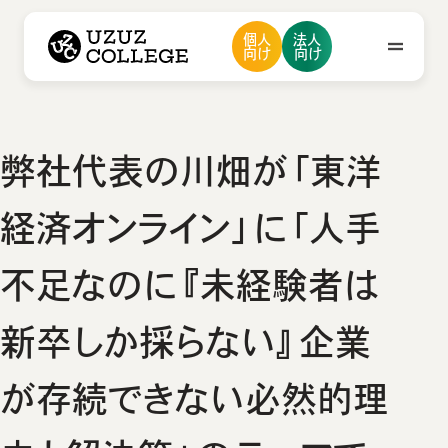
ウズウズカレッジ UZUZ COLLEGE
個人
法人
ウズカレについて
会社概要
向け
向け
私たちの想い・強み
メンバー紹介
採用情報
ニュース
ウズカレについて
弊社代表の川畑が「東洋
会社概要
お問い合わせ
経済オンライン」に「人手
私たちの想い・強み
メンバー紹介
不足なのに『未経験者は
採用情報
新卒しか採らない』企業
ニュース
が存続できない必然的理