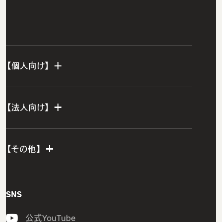
【個人向け】
個人TOP
【法人向け】
IT転職エージェント
法人TOP
ウズカレエージェント
【その他】
ITスクールTOP
グループ研修サービス
ウズカレIT
インフラエンジニア研修
会社概要
SNS
CCNAコース
開発エンジニア研修
私たちの想い・強み
LinuCコース
公式YouTube
組込みエンジニア研修
メンバー紹介