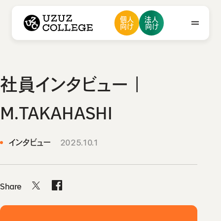
ウズウズカレッジ UZUZ COLLEGE
個人
法人
ウズカレについて
会社概要
向け
向け
私たちの想い・強み
メンバー紹介
採用情報
ニュース
ウズカレについて
社員インタビュー｜
会社概要
お問い合わせ
M.TAKAHASHI
私たちの想い・強み
メンバー紹介
インタビュー
2025.10.1
採用情報
ニュース
Share