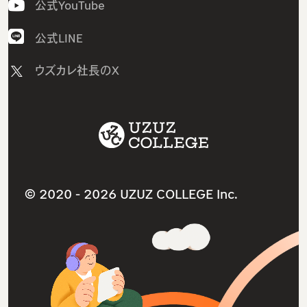
LinuCコース
公式YouTube
組込みエンジニア研修
メンバー紹介
AWSコース
AI研修
採用情報
公式LINE
Javaコース
研修コース／プラン
ニュース
ウズカレ社長のX
ウズカレマガジン（個人向け）
1on1研修サービス
教材コンテンツ一覧
卒業生インタビュー
助成金診断フォーム
サービス利用規約
卒業生の就職先
採用支援サービス
ITスクールサービス
よくあるご質問（個人向け）
人材紹介サービス
就職・転職支援サービス
ウズカレマガジン（法人向け）
法人研修サービス
© 2020 -
2026 UZUZ COLLEGE Inc.
導入事例インタビュー
個人情報保護方針（プライバシーポリシー）
よくあるご質問（法人向け）
特定商取引法に基づく表記
参考書ダウンロードリンク
お問い合わせ