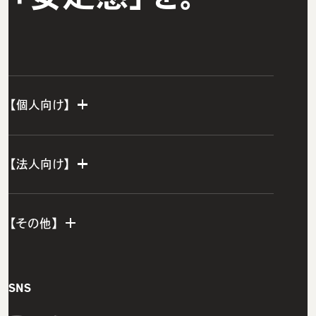
【個人向け】
個人TOP
【法人向け】
IT転職エージェント
法人TOP
ウズカレエージェント
【その他】
ITスクールTOP
グループ研修サービス
ウズカレIT
インフラエンジニア研修
会社概要
SNS
CCNAコース
開発エンジニア研修
私たちの想い・強み