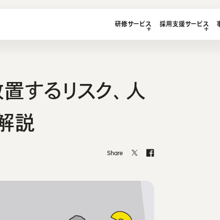
LEGE
研修サービス
採用支援サービス
研修サービス
研修コース／プラン
サービス
インタビュー
わせ
エンジニア研修
1on1研修サービス
マガジン
ご質問
想い・強み
ジニア研修
助成金診断フォーム
置するリスク、人
ンジニア研修
教材コンテンツ
解説
Share