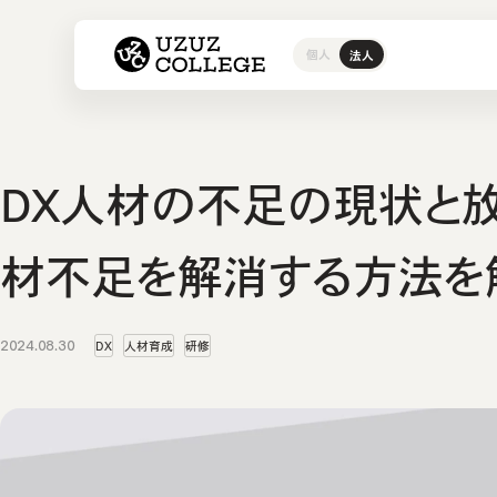
ウズウズカレッジ UZUZ COL
個人
法人
研修サービス
採用支援サービス
事例・ブログ
お問い合わせ
グループ
人材紹介
導入事例
お問い合
ウズカレについて
会社概要
インフラ
ウズカレ
よくある
私たちの
開発エン
DX人材の不足の現状と放
組込みエ
AI研修
材不足を解消する方法を
2024.08.30
DX
人材育成
研修