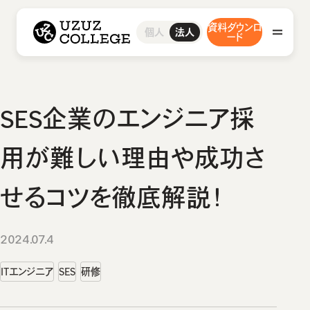
ウズウズカレッジ UZUZ COLLEGE
資料ダウンロ
研修サービス
採用支援サービス
事例・ブログ
お問い合わせ
グループ研修サービス
研修コース／プラン
人材紹介サービス
導入事例インタビュー
お問い合わせ
個人
法人
ウズカレについて
会社概要
ード
インフラエンジニア研修
1on1研修サービス
ウズカレマガジン
よくあるご質問
私たちの想い・強み
開発エンジニア研修
助成金診断フォーム
組込みエンジニア研修
教材コンテンツ
AI研修
研修サービス
SES企業のエンジニア採
グループ研修サービス
採用支援サービス
用が難しい理由や成功さ
インフラエンジニア研修
開発エンジニア研修
人材紹介サービス
せるコツを徹底解説！
事例・ブログ
組込みエンジニア研修
AI研修
2024.07.4
導入事例インタビュー
研修コース／プラン
ウズカレについて
ウズカレマガジン
ITエンジニア
SES
研修
1on1研修サービス
会社概要