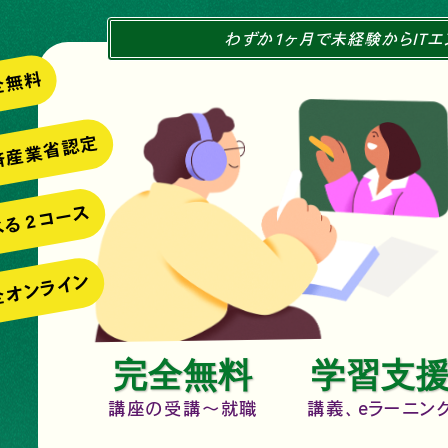
わずか1ヶ月で未経験からIT
全無料
済産業省認定
べる２コース
全オンライン
完全無料
学習支
講座の受講～就職
講義、eラーニン