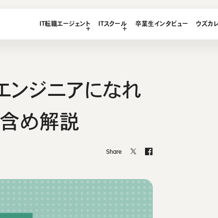
LEGE
IT転職エージェント
ITスクール
卒業生インタビュー
ウズカ
T
エージェント
ース
想い・強み
ース
エンジニアになれ
ス
ース
を含め解説
テンツ
Share