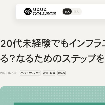
ウズウズカレッジ UZUZ COL
法人
個人
ITスクール
ウズカレI
IT転職エージェント
ウズカレについて
ウズカレ
会社概要
CCNAコ
私たちの
LinuCコ
20代未経験でもインフラ
AWSコー
Javaコ
る？なるためのステップ
教材コン
2025.02.13
インフラエンジニア
就職・転職
未経験