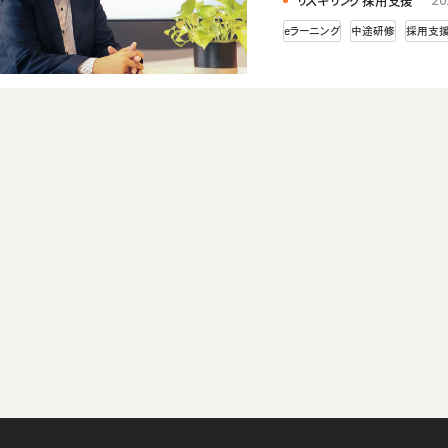
リスキリング採用支援
20
eラーニング
中途研修
採用支