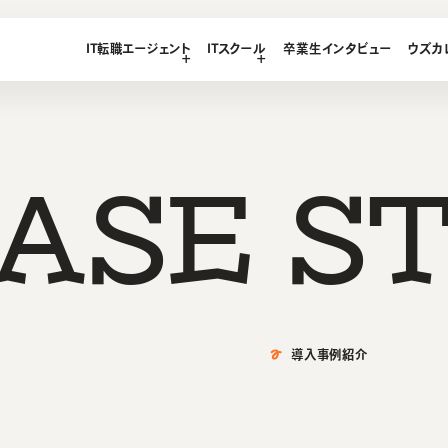
LEGE
IT転職エージェント
ITスクール
卒業生インタビュー
ウズカ
T
エージェント
ース
想い・強み
ース
ス
A
S
E
S
ース
テンツ
導入事例紹介