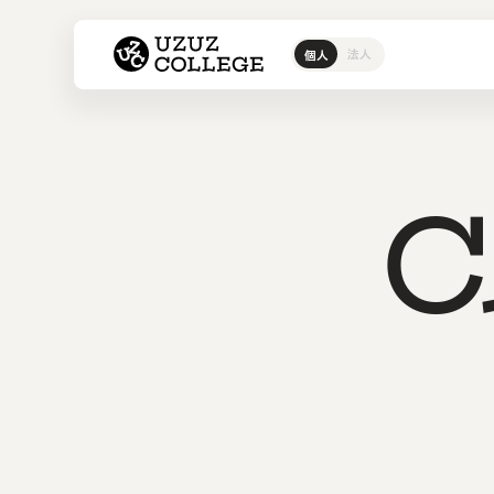
ウズウズカレッジ UZUZ COL
法人
個人
ITスクール
ウズカレI
IT転職エージェント
ウズカレについて
ウズカレ
会社概要
CCNAコ
私たちの
LinuCコ
AWSコー
C
Javaコ
教材コン