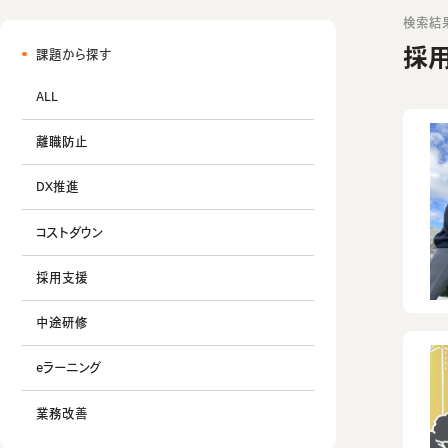
検索結
採
課題から探す
ALL
離職防止
DX推進
コストダウン
採用支援
中途研修
eラーニング
業務改善