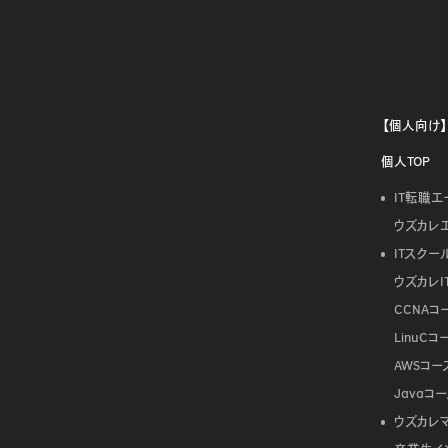
【個人向け】
個人TOP
IT転職エ
ウズカレ
ITスクー
ウズカレI
CCNAコ
LinuCコ
AWSコー
Javaコ
ウズカレ