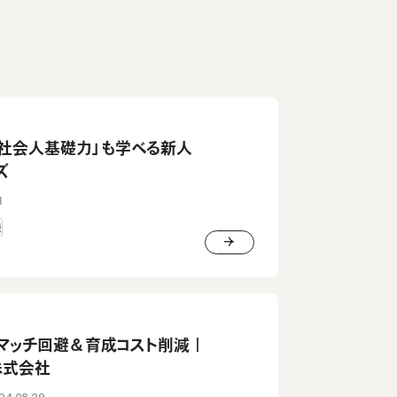
「社会人基礎力」も学べる新人
ズ
1
援
スマッチ回避＆育成コスト削減｜
株式会社