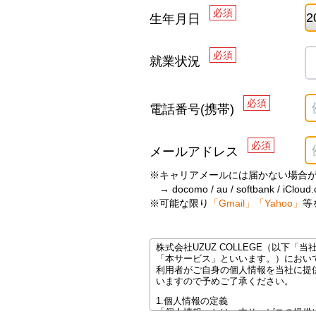
必須
生年月日
必須
就業状況
必須
電話番号(携帯)
必須
メールアドレス
※キャリアメールには届かない場合
→ docomo / au / softbank / iCloud
※可能な限り
「Gmail」「Yahoo」
等
株式会社UZUZ COLLEGE（以
「本サービス」といいます。）におい
利用者がご自身の個人情報を当社に提
いますので予めご了承ください。
1.個人情報の定義
「個人情報」とは、本サービスの提供