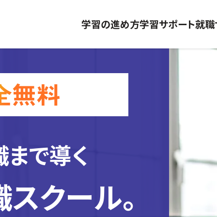
学習の進め方
学習サポート
就職
職まで導く
職スクール。