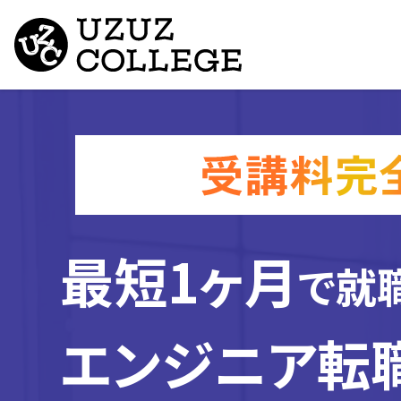
最短1ヶ月
で就
エンジニア転