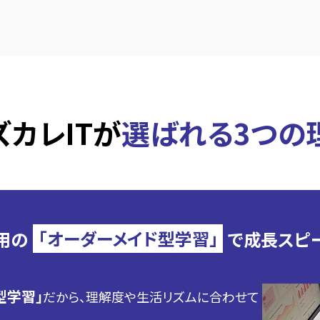
ズカレITが
選ばれる3つの
用の
「オーダーメイド型学習」
で
成長スピ
型学習」
だから、理解度や生活リズムに合わせて