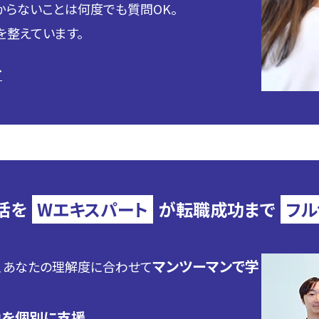
わからないことは何度でも質問OK。
を整えています。
→
活を
Wエキスパート
が
転職成功まで
フル
マンツーマンで学
、あなたの理解度に合わせて
を個別に支援。