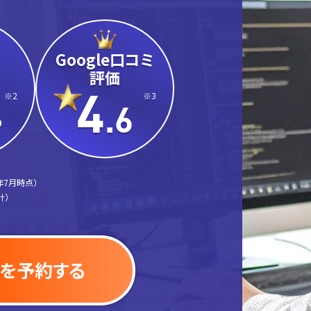
Google口コミ
評価
4
※2
※3
.6
%
年7月時点）
計）
を予約する