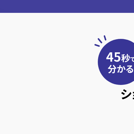
45
秒
分かる
シ