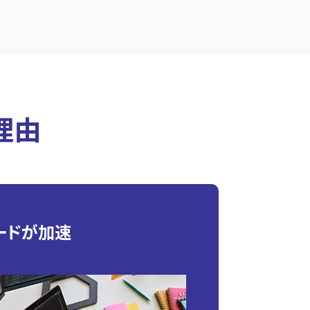
理由
ードが加速