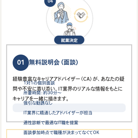
01
無料説明会（面談）
経験豊富なキャリアアドバイザー（CA）が、あなたの疑
1対1の個別面談
問や不安に寄り添い、IT業界のリアルな情報をもとに
所要時間：約30分〜
キャリアを一緒に描きます。
強引な勧誘なし
IT業界に精通したアドバイザーが担当
適性診断で最適なIT職を提案
面談参加時点で職種が決まってなくてOK