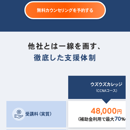
無料カウンセリングを予約する
他社とは一線を画す、
徹底した支援体制
ウズウズカレッジ
（CCNAコース）
48,000
円
受講料（実質）
70
（補助金利用で最大
%OF