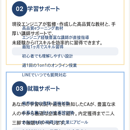
02
学習サポート
現役エンジニアが監修・作成した高品質な教材と、手
高品質eラーニング教材
厚い講師サポートで、
エンジニア経験豊富な講師が直接指導
未経験からITスキルを効率的に習得できます。
最短1ヶ月でスキル習得
初心者でも理解しやすい設計
週1回の1on1のオンライン授業
LINEでいつでも質問対応
03
就職サポート
業界特化の書類・面接対策
あなたの学習状況や適性を熟知したCAが、豊富な求
応募企業に合わせた面接対策
人の中から最適な企業をご紹介。内定獲得まで二人
あなた独自の推薦状で企業にアピール
三脚で徹底サポートします。