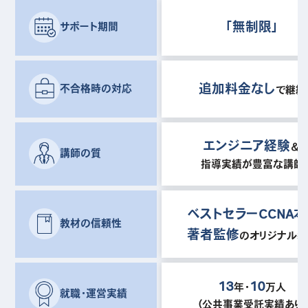
「無制限」
サポート期間
追加料金なし
不合格時の対応
で継続
エンジニア経験
＆
講師の質
指導実績が豊富な講師
ベストセラーCCNA本
教材の信頼性
著者監修
のオリジナル教
13
10
年・
万人
就職・運営実績
（公共事業受託実績あり