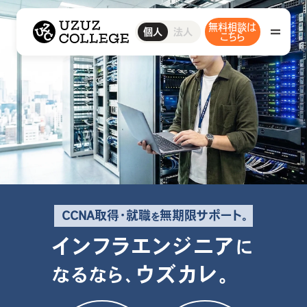
ウズウズカレッジ UZUZ COLLEGE
無料相談は
ITスクール
ウズカレIT
IT転職エージェント
ウズカレについて
ウズカレエージェント
会社概要
法人
個人
CCNAコース
こちら
私たちの想い・強み
LinuCコース
AWSコース
Javaコース
教材コンテンツ
IT転職エージェント
ウズカレエージェント
ITスクール
ウズカレIT
卒業生インタビュー
CCNAコース
CCNA取得・就職
無期限サポート。
を
LinuCコース
インフラエンジニア
に
ウズカレマガジン
AWSコース
ウズカレ。
なるなら、
Javaコース