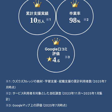
教材コンテンツ
ウズカレについて
累計支援実績
卒業率
会社概要
10
98
※1
※2
万人
%
よくあるご質問
私たちの想い・強み
Google口コミ
評価
4
※3
.6
※1：ウズウズカレッジの教材・学習支援・就職支援の累計利用者数（2025年7
月時点）
※2：サービス利用者を対象とした自社調査（2023年11月〜2025年1月集
計）
※3：Googleマップ上の評価（2025年7月時点）