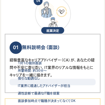
01
無料説明会（面談）
経験豊富なキャリアアドバイザー（CA）が、あなたの疑
1対1の個別面談
問や不安に寄り添い、IT業界のリアルな情報をもとに
所要時間：約30分〜
キャリアを一緒に描きます。
強引な勧誘なし
IT業界に精通したアドバイザーが担当
適性診断で最適なIT職を提案
面談参加時点で職種が決まってなくてOK