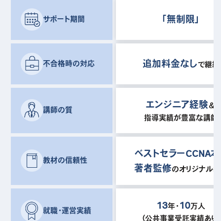
「無制限」
サポート期間
追加料金なし
不合格時の対応
で継続
エンジニア経験
＆
講師の質
指導実績が豊富な講師
ベストセラーCCNA本
教材の信頼性
著者監修
のオリジナル教
13
10
年・
万人
就職・運営実績
（公共事業受託実績あり