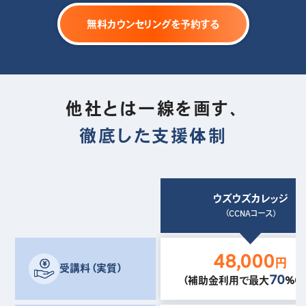
無料カウンセリングを予約する
他社とは一線を画す、
徹底した支援体制
ウズウズカレッジ
（CCNAコース）
48,000
円
受講料（実質）
70
（補助金利用で最大
%OF