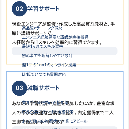
02
学習サポート
現役エンジニアが監修・作成した高品質な教材と、手
高品質eラーニング教材
厚い講師サポートで、
エンジニア経験豊富な講師が直接指導
未経験からITスキルを効率的に習得できます。
最短1ヶ月でスキル習得
初心者でも理解しやすい設計
週1回の1on1のオンライン授業
LINEでいつでも質問対応
03
就職サポート
業界特化の書類・面接対策
あなたの学習状況や適性を熟知したCAが、豊富な求
応募企業に合わせた面接対策
人の中から最適な企業をご紹介。内定獲得まで二人
あなた独自の推薦状で企業にアピール
三脚で徹底サポートします。