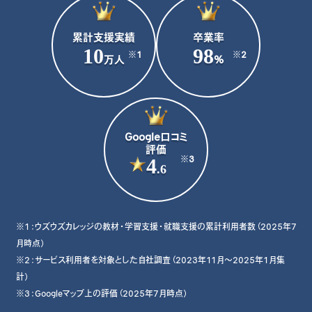
教材コンテンツ
ウズカレについて
累計支援実績
卒業率
会社概要
10
98
※1
※2
万人
%
よくあるご質問
私たちの想い・強み
Google口コミ
評価
4
※3
.6
※1：ウズウズカレッジの教材・学習支援・就職支援の累計利用者数（2025年7
月時点）
※2：サービス利用者を対象とした自社調査（2023年11月〜2025年1月集
計）
※3：Googleマップ上の評価（2025年7月時点）