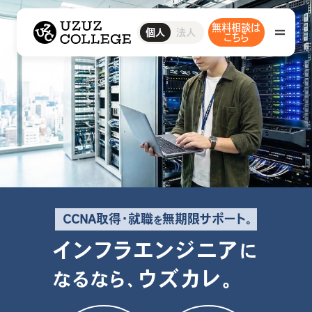
ウズウズカレッジ UZUZ COLLEGE
無料相談は
ITスクール
ウズカレIT
IT転職エージェント
ウズカレについて
ウズカレエージェント
会社概要
法人
個人
CCNAコース
こちら
私たちの想い・強み
LinuCコース
AWSコース
Javaコース
教材コンテンツ
IT転職エージェント
ウズカレエージェント
ITスクール
ウズカレIT
卒業生インタビュー
CCNAコース
CCNA取得・就職
無期限サポート。
を
LinuCコース
インフラエンジニア
に
ウズカレマガジン
AWSコース
ウズカレ。
なるなら、
Javaコース