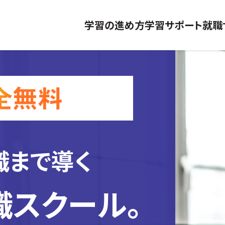
学習の進め方
学習サポート
就職
職まで導く
職スクール。