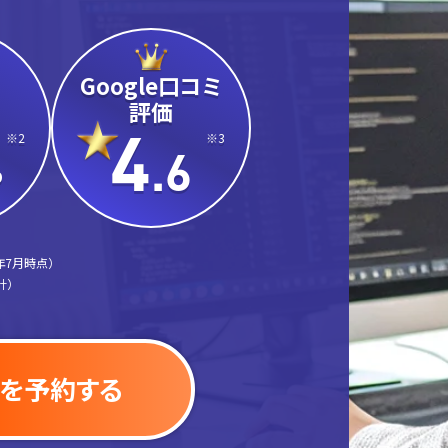
Google口コミ
評価
4
※2
※3
.6
%
年7月時点）
計）
を予約する