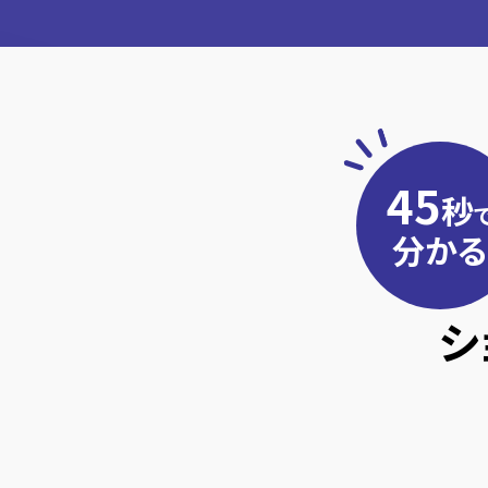
45
秒
分かる
シ