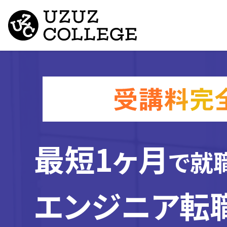
最短1ヶ月
で就
エンジニア転