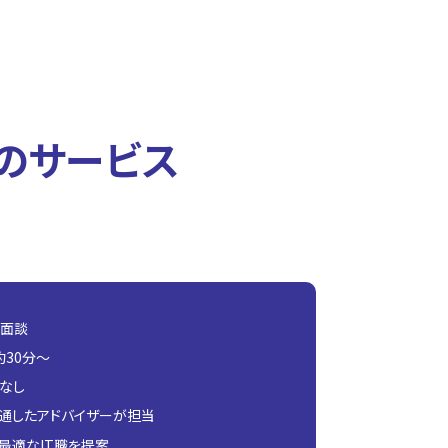
のサービス
別面談
約30分〜
なし
精通したアドバイザーが担当
最適なIT職を提案