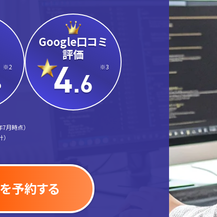
Google口コミ
評価
4
※2
※3
.6
%
年7月時点）
計）
を予約する