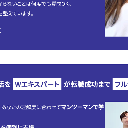
わからないことは何度でも質問OK。
を整えています。
→
活を
Wエキスパート
が
転職成功まで
フル
マンツーマンで学
、あなたの理解度に合わせて
を個別に支援。