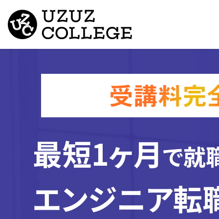
最短1ヶ月
で就
エンジニア転