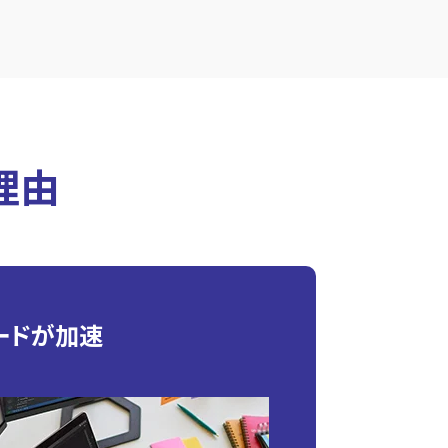
理由
ードが加速