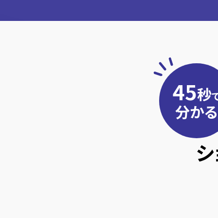
45
秒
分かる
シ