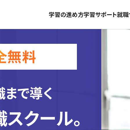
学習の進め方
学習サポート
就職
職まで導く
職スクール。