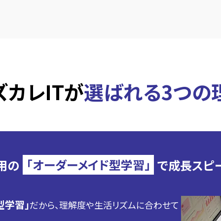
ズカレITが
選ばれる3つの
用の
「オーダーメイド型学習」
で
成長スピ
型学習」
だから、理解度や生活リズムに合わせて