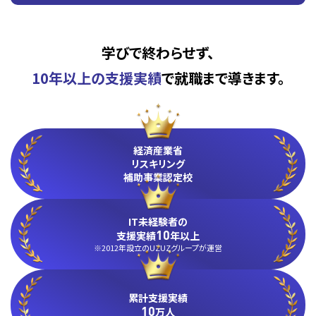
学びで終わらせず、
10年以上の支援実績
で就職まで導きます。
経済産業省
リスキリング
補助事業認定校
IT未経験者の
10
支援実績
年以上
※2012年設立のUZUZグループが運営
累計支援実績
10
万人