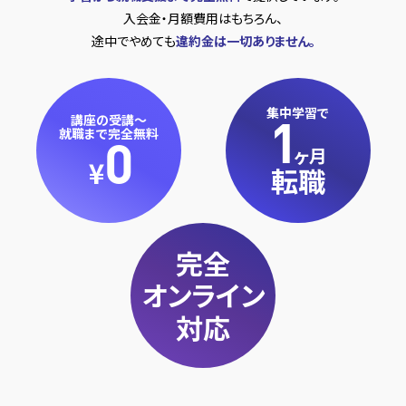
入会金・月額費用はもちろん、
途中でやめても
違約金は一切ありません。
集中学習で
1
講座の受講～
就職まで完全無料
0
ヶ月
¥
転職
完全
オンライン
対応