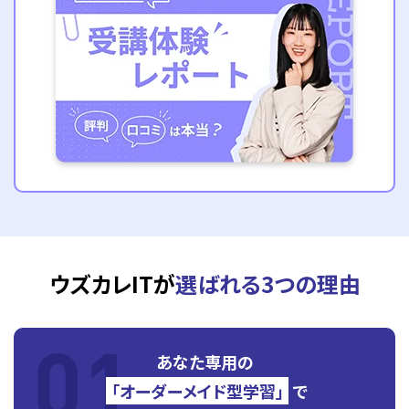
ウズカレITが
選ばれる3つの理由
あなた専用の
「オーダーメイド型学習」
で