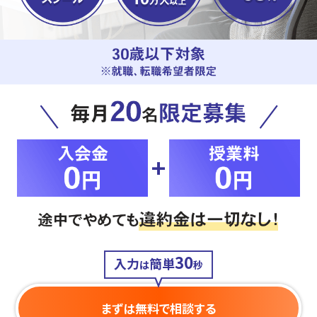
30
入力
簡単
は
秒
まずは無料で相談する