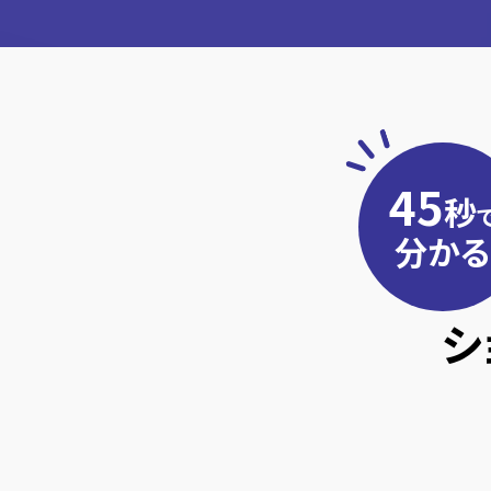
45
秒
分かる
シ