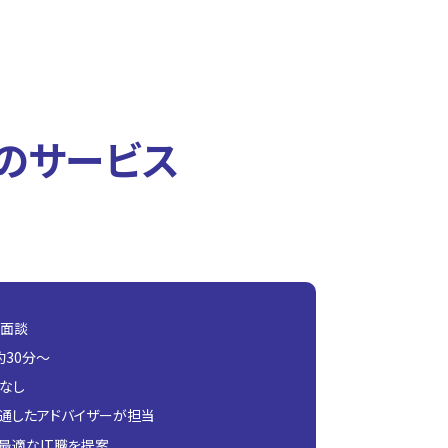
のサービス
別面談
約30分〜
なし
精通したアドバイザーが担当
最適なIT職を提案