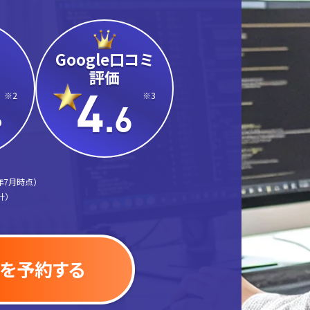
Google口コミ
評価
4
※2
※3
.6
%
年7月時点）
計）
を予約する