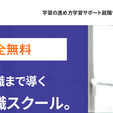
学習の進め方
学習サポート
就職
職まで導く
職スクール。