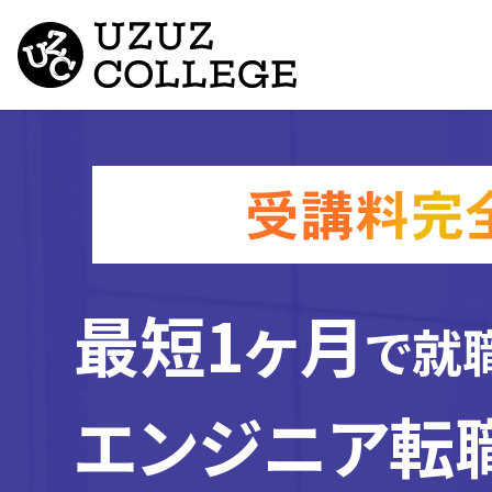
最短1ヶ月
で就
エンジニア転