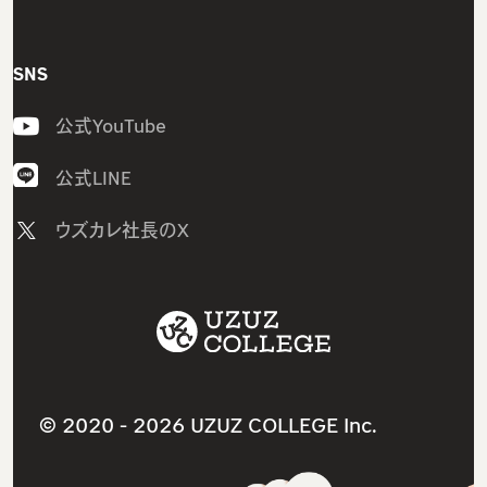
グループ研修サービス
ウズカレIT
インフラエンジニア研修
会社概要
SNS
CCNAコース
開発エンジニア研修
私たちの想い・強み
LinuCコース
公式YouTube
組込みエンジニア研修
メンバー紹介
AWSコース
AI研修
採用情報
公式LINE
Javaコース
研修コース／プラン
ニュース
ウズカレ社長のX
ウズカレマガジン（個人向け）
1on1研修サービス
教材コンテンツ一覧
卒業生インタビュー
助成金診断フォーム
サービス利用規約
卒業生の就職先
採用支援サービス
ITスクールサービス
よくあるご質問（個人向け）
人材紹介サービス
就職・転職支援サービス
ウズカレマガジン（法人向け）
法人研修サービス
© 2020 -
2026 UZUZ COLLEGE Inc.
導入事例インタビュー
個人情報保護方針（プライバシーポリシー）