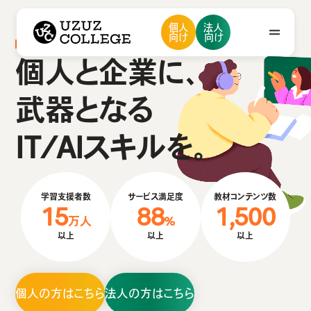
ウズウズカレッジ UZUZ COLLEGE
個人
法人
ウズカレについて
会社概要
向け
向け
私たちの想い・強み
IT分野の学習／キャリアサポート
メンバー紹介
採用情報
ニュース
個人と企業に、
ウズカレについて
武器となる
会社概要
IT/AIスキルを。
お問い合わせ
私たちの想い・強み
メンバー紹介
学習支援者数
サービス満足度
教材コンテンツ数
採用情報
15
88
1,500
万人
%
ニュース
以上
以上
以上
個人の方はこちら
法人の方はこちら