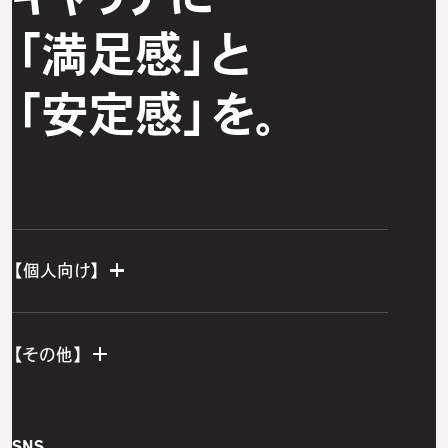
「満足感」と
「安定感」を。
【個人向け】
個人TOP
【その他】
IT転職エージェント
ウズカレエージェント
会社概要
SNS