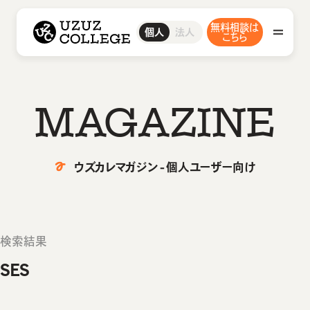
ウズウズカレッジ UZUZ COLLEGE
無料相談は
ITスクール
ウズカレIT
IT転職エージェント
ウズカレについて
ウズカレエージェント
会社概要
法人
個人
CCNAコース
こちら
私たちの想い・強み
LinuCコース
AWSコース
Javaコース
教材コンテンツ
IT転職エージェント
M
A
G
A
Z
I
N
E
ウズカレエージェント
ITスクール
ウズカレマガジン - 個人ユーザー向け
ウズカレIT
卒業生インタビュー
CCNAコース
LinuCコース
検索結果
ウズカレマガジン
AWSコース
SES
Javaコース