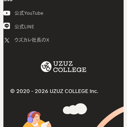
ITスクールTOP
私たちの想い・強み
公式YouTube
ウズカレIT
メンバー紹介
CCNAコース
採用情報
公式LINE
LinuCコース
ニュース
ウズカレ社長のX
AWSコース
教材コンテンツ一覧
Javaコース
サービス利用規約
ウズカレマガジン（個人向け）
ITスクールサービス
卒業生インタビュー
就職・転職支援サービス
卒業生の就職先
法人研修サービス
© 2020 -
2026 UZUZ COLLEGE Inc.
よくあるご質問（個人向け）
個人情報保護方針（プライバシーポリシー）
特定商取引法に基づく表記
参考書ダウンロードリンク