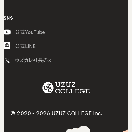
ウズカレエージェント
会社概要
SNS
ITスクールTOP
私たちの想い・強み
公式YouTube
ウズカレIT
メンバー紹介
CCNAコース
採用情報
公式LINE
LinuCコース
ニュース
ウズカレ社長のX
AWSコース
教材コンテンツ一覧
Javaコース
サービス利用規約
ウズカレマガジン（個人向け）
ITスクールサービス
卒業生インタビュー
就職・転職支援サービス
卒業生の就職先
法人研修サービス
© 2020 -
2026 UZUZ COLLEGE Inc.
よくあるご質問（個人向け）
個人情報保護方針（プライバシーポリシー）