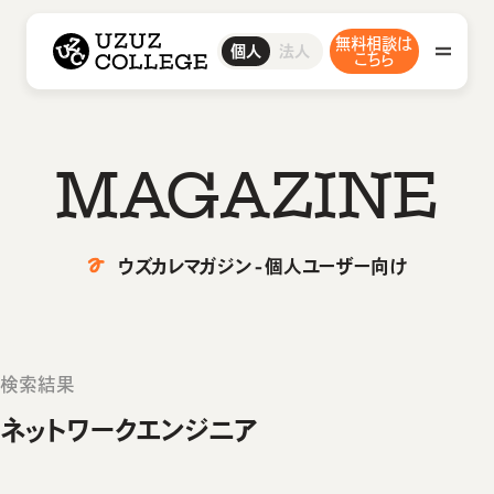
ウズウズカレッジ UZUZ COLLEGE
無料相談は
ITスクール
ウズカレIT
IT転職エージェント
ウズカレについて
ウズカレエージェント
会社概要
法人
個人
CCNAコース
こちら
私たちの想い・強み
LinuCコース
AWSコース
Javaコース
教材コンテンツ
IT転職エージェント
M
A
G
A
Z
I
N
E
ウズカレエージェント
ITスクール
ウズカレマガジン - 個人ユーザー向け
ウズカレIT
卒業生インタビュー
CCNAコース
LinuCコース
検索結果
ウズカレマガジン
AWSコース
ネットワークエンジニア
Javaコース