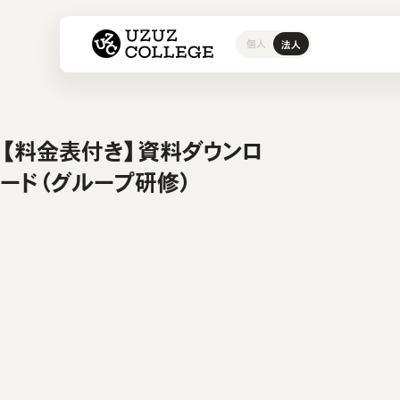
ウズウズカレッジ UZUZ COL
個人
法人
研修サービス
採用支援サービス
事例・ブログ
お問い合わせ
グループ
人材紹介
導入事例
お問い合
ウズカレについて
会社概要
インフラ
ウズカレ
よくある
私たちの
開発エン
【料金表付き】資料ダウンロ
組込みエ
ード（グループ研修）
AI研修