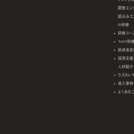
開発エン
組込みエ
AI研修
研修コー
1on1研
助成金診
採用支援
人材紹介
ウズカレ
導入事例
よくある