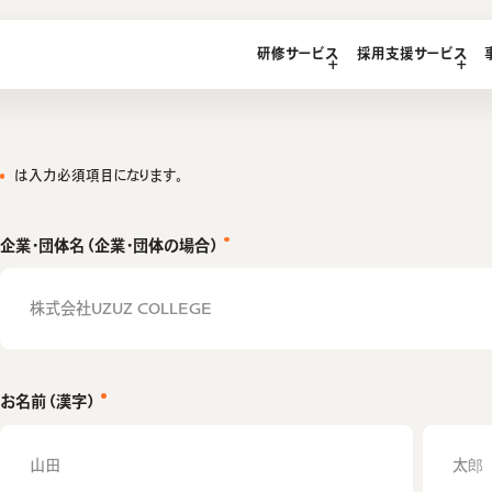
LEGE
研修サービス
採用支援サービス
研修サービス
研修コース／プラン
サービス
インタビュー
わせ
エンジニア研修
1on1研修サービス
マガジン
ご質問
想い・強み
ジニア研修
助成金診断フォーム
は入力必須項目になります。
ンジニア研修
教材コンテンツ
企業・団体名（企業・団体の場合）
お名前（漢字）