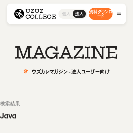
ウズウズカレッジ UZUZ COLLEGE
資料ダウンロ
研修サービス
採用支援サービス
事例・ブログ
お問い合わせ
グループ研修サービス
研修コース／プラン
人材紹介サービス
導入事例インタビュー
お問い合わせ
個人
法人
ウズカレについて
会社概要
ード
インフラエンジニア研修
1on1研修サービス
ウズカレマガジン
よくあるご質問
私たちの想い・強み
開発エンジニア研修
助成金診断フォーム
組込みエンジニア研修
教材コンテンツ
AI研修
研修サービス
M
A
G
A
Z
I
N
E
グループ研修サービス
採用支援サービス
インフラエンジニア研修
ウズカレマガジン - 法人ユーザー向け
開発エンジニア研修
人材紹介サービス
事例・ブログ
組込みエンジニア研修
AI研修
導入事例インタビュー
検索結果
研修コース／プラン
ウズカレについて
ウズカレマガジン
Java
1on1研修サービス
会社概要