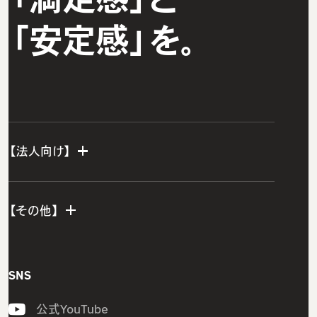
「安定感」を。
【法人向け】
法人TOP
【その他】
グループ研修サービス
インフラエンジニア研修
会社概要
SNS
開発エンジニア研修
私たちの想い・強み
公式YouTube
組込みエンジニア研修
メンバー紹介