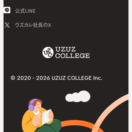
AI研修
採用情報
公式LINE
研修コース／プラン
ニュース
ウズカレ社長のX
1on1研修サービス
教材コンテンツ一覧
助成金診断フォーム
サービス利用規約
採用支援サービス
ITスクールサービス
人材紹介サービス
就職・転職支援サービス
ウズカレマガジン（法人向け）
法人研修サービス
© 2020 -
2026 UZUZ COLLEGE Inc.
導入事例インタビュー
個人情報保護方針（プライバシーポリシー）
よくあるご質問（法人向け）
特定商取引法に基づく表記
参考書ダウンロードリンク
お問い合わせ